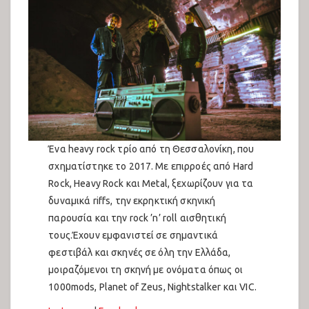
Συναυλίες Ανατολικής Σκηνής 2025
Συζητήσεις 2025
Πολιτιστικό 2025
Παιδότοπος 2025
Εκθέσεις 2025
Ένα heavy rock τρίο από τη Θεσσαλονίκη, που
σχηματίστηκε το 2017. Με επιρροές από Hard
Ελληνικα
Rock, Heavy Rock και Metal, ξεχωρίζουν για τα
δυναμικά riffs, την εκρηκτική σκηνική
English
παρουσία και την rock ’n’ roll αισθητική
فارسی
τους.Έχουν εμφανιστεί σε σημαντικά
φεστιβάλ και σκηνές σε όλη την Ελλάδα,
العربية
μοιραζόμενοι τη σκηνή με ονόματα όπως οι
1000mods, Planet of Zeus, Nightstalker και VIC.
Kurdish