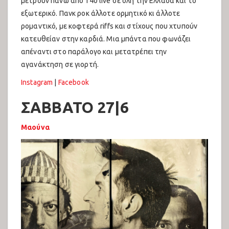
μετρούν πάνω από 140 live σε όλη την Ελλάδα και το
εξωτερικό. Πανκ ροκ άλλοτε ορμητικό κι άλλοτε
ρομαντικό, με κοφτερά riffs και στίχους που χτυπούν
κατευθείαν στην καρδιά. Μια μπάντα που φωνάζει
απέναντι στο παράλογο και μετατρέπει την
αγανάκτηση σε γιορτή.
Instagram
|
Facebook
ΣΑΒΒΑΤΟ 27|6
Μαούνα