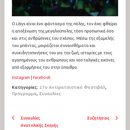
Ο Libys είναι ένα φάντασμα της πόλης, τον έχει φθείρει
η αποξένωση της μεγαλούπολης τόσο προσωπικά όσο
και στις ανθρώπινες του σχέσεις. Μέσω της εξαμελής
του μπάντας, μοιράζεται συναισθήματα και
συνειδητοποιήσεις του για την ζωή, ιστορίες με τους
αγαπημένους του ανθρώπους και νοσταλγικές εικόνες
από εξορμήσεις του στην ύπαιθρο.
Instagram
|
Facebook
Κατηγορίες:
27ο Αντιρατσιστικό Φεστιβάλ
,
Πρόγραμμα
,
Συναυλίες
Πλοήγηση
Συναυλίες
Συζητήσεις
Ανατολικής Σκηνής
άρθρων