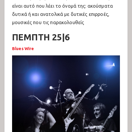
Συζητήσεις 2022
είναι αυτό που λέει το όνομά της: ακούσματα
Συναυλίες
δυτικά ή και ανατολικά με δυτικές επιρροές
,
μουσικές που τις παρακολουθείς
Συναυλίες Ανατολικής Σκηνής 2022
ΠΕΜΠΤΗ 25|6
Συναυλίες Δυτικής Σκηνής 2022
Blues Wire
Multilingual Posters –
23AntiraFestThess
24o Αντιρατσιστικό Φεστιβάλ
Συζητήσεις 2023
Πολιτιστικό 2023
Συναυλίες Δυτικής Σκηνής 2023
Συναυλίες Ανατολικής Σκηνής 2023