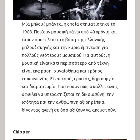
Εκθέσεις 2023
Παιδότοπος 2023
Μία μπλουζ μπάντα, η οποία σχηματίστηκε το
25o Αντιρατσιστικό Φεστιβάλ
1983. Παίζουν μουσική πάνω από 40 χρόνια και
έχουν αποτελέσει τη βάση της ελληνικής
Συζητήσεις 2024
μπλουζ σκηνής και την κύρια έμπνευση για
πολλούς νεότερους μουσικού. Για αυτούς, η
Πολιτιστικό 2024
μουσική είναι κάτι περισσότερο από τέχνη·
Εκθέσεις 2024
είναι έκφραση, συναίσθημα και τρόπος
επικοινωνίας. Είναι χαρά, έρωτας, δημιουργία
Παιδότοπος 2024
και διαμαρτυρία. Πιστεύουν πως ο καλλιτέχνης
οφείλει να υπερασπίζεται τη δικαιοσύνη, την
Συναυλίες Ανατολικής Σκηνής 2024
ισότητα και την ανθρώπινη αξιοπρέπεια,
Συναυλίες Δυτικής Σκηνής 2024
δίνοντας φωνή σε όσα αξίζουν να ακουστούν.
26ο Αντιρατσιστικό Φεστιβάλ
Chipper
Συναυλίες Δυτικής Σκηνής 2025