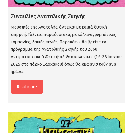
Εκθέσεις 2023
Παιδότοπος 2023
Συναυλίες Ανατολικής Σκηνής
Μουσικές της Ανατολής, άντε και με καμιά δυτική
25o Αντιρατσιστικό Φεστιβάλ
επιρροή. Γλέντια παραδοσιακά, με χάλκινα, ρεμπέτικες
Συζητήσεις 2024
κομπανίες, λαϊκές πενιές. Παρακάτω θα βρείτε το
πρόγραμμα της Ανατολικής Σκηνής του 26ου
Πολιτιστικό 2024
Αντιρατσιστικού Φεστιβάλ Θεσσαλονίκης (26-28 Ιουνίου
2025 στο πάρκο Ξαρχάκου) όπως θα εμφανιστούν ανά
Εκθέσεις 2024
ημέρα.
Παιδότοπος 2024
Read more
Συναυλίες Ανατολικής Σκηνής 2024
Συναυλίες Δυτικής Σκηνής 2024
26ο Αντιρατσιστικό Φεστιβάλ
Συναυλίες Δυτικής Σκηνής 2025