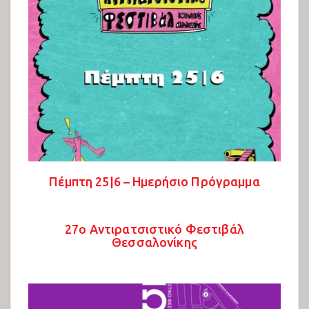
Συναυλίες Ανατολικής Σκηνής 2025
Συζητήσεις 2025
Πολιτιστικό 2025
Παιδότοπος 2025
Εκθέσεις 2025
Ελληνικα
Πέμπτη 25|6 – Ημερήσιο Πρόγραμμα
English
27ο Αντιρατσιστικό Φεστιβάλ
فارسی
Θεσσαλονίκης
العربية
Kurdish