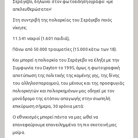
Σεράγεβο, δηλώνει στον φωτοειδησηογράφο: «με
Türkçe
απελευθερώσατε»!
Στη συντριβή της πολιορκίας του Σεράγεβο ποιός
νίκησε;
11.541 νεκροί (1.601 παιδιά),
Πάνω από 50.000 τραυματίες (15.000 κάτω των 18).
Και μπορεί η πολιορκία του Σεράγεβο να έληξε με την
Συμφωνία του Dayton το 1995, όμως η φωτογραφική
αποτύπωση της πολιτικής της καμένης γης, της δίνης
του αλληλοσπαραγμού, του μένους και της προσφυγιάς
πολιορκητών και πολιορκημένων μας οδηγεί με τον
μονόδρομο της ατόπου απαγωγής στην σιωπηλή
επικύρωση σήμερα, 30 χρόνια μετά:
Ο εθνικισμός μπορεί πάντα να μας ωθεί να
επανεφεύρουμε επανειλημμένα τη πιο σκοτεινή μας
μοίρα.