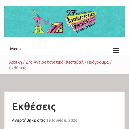
25-27 Ιουνίου 2026
Menu
Αρχική
/
27ο Αντιρατσιστικό Φεστιβάλ
/
Πρόγραμμα
/
Εκθέσεις
Συναυλίες Ανατολικής Σκηνής
Συναυλίες Δυτικής Σκηνής
Εκθέσεις
Αναρτήθηκε στις
19 Ιουνίου, 2026