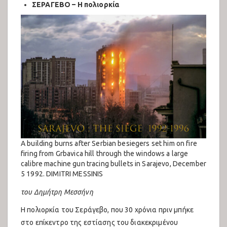
Συζητήσεις 2022
ΣEΡΑΓΕΒΟ – Η πολιορκία
Συναυλίες
Συναυλίες Ανατολικής Σκηνής 2022
Συναυλίες Δυτικής Σκηνής 2022
Multilingual Posters –
23AntiraFestThess
24o Αντιρατσιστικό Φεστιβάλ
Συζητήσεις 2023
A building burns after Serbian besiegers set him on fire
firing from Grbavica hill through the windows a large
calibre machine gun tracing bullets in Sarajevo, December
Πολιτιστικό 2023
5 1992. DIMITRI MESSINIS
Συναυλίες Δυτικής Σκηνής 2023
του Δημήτρη Μεσσήνη
Συναυλίες Ανατολικής Σκηνής 2023
Η πολιορκία του Σεράγεβο, που 30 χρόνια πριν μπήκε
στο επίκεντρο της εστίασης του διακεκριμένου