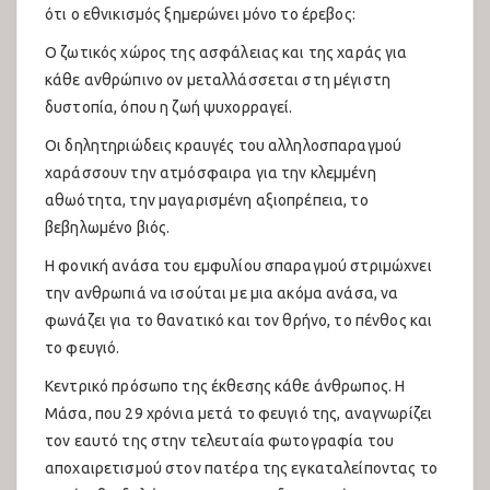
ότι ο εθνικισμός ξημερώνει μόνο το έρεβος:
Συναυλίες Ανατολικής Σκηνής 2025
Ο ζωτικός χώρος της ασφάλειας και της χαράς για
κάθε ανθρώπινο ον μεταλλάσσεται στη μέγιστη
Συζητήσεις 2025
δυστοπία, όπου η ζωή ψυχορραγεί.
Πολιτιστικό 2025
Οι δηλητηριώδεις κραυγές του αλληλοσπαραγμού
χαράσσουν την ατμόσφαιρα για την κλεμμένη
Παιδότοπος 2025
αθωότητα, την μαγαρισμένη αξιοπρέπεια, το
Εκθέσεις 2025
βεβηλωμένο βιός.
Η φονική ανάσα του εμφυλίου σπαραγμού στριμώχνει
Ελληνικα
την ανθρωπιά να ισούται με μια ακόμα ανάσα, να
φωνάζει για το θανατικό και τον θρήνο, το πένθος και
English
το φευγιό.
فارسی
Κεντρικό πρόσωπο της έκθεσης κάθε άνθρωπος. Η
Μάσα, που 29 χρόνια μετά το φευγιό της, αναγνωρίζει
العربية
τον εαυτό της στην τελευταία φωτογραφία του
Kurdish
αποχαιρετισμού στον πατέρα της εγκαταλείποντας το