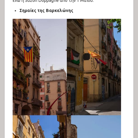
ενώ η Suzon Doppagne από την 1 Μαΐου.
Σημαίες της Βαρκελώνης