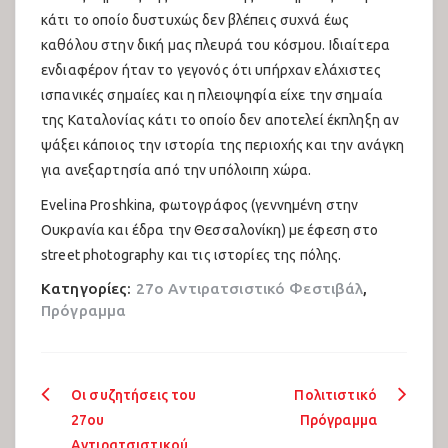
κάτι το οποίο δυστυχώς δεν βλέπεις συχνά έως
καθόλου στην δική μας πλευρά του κόσμου. Ιδιαίτερα
ενδιαφέρον ήταν το γεγονός ότι υπήρχαν ελάχιστες
ισπανικές σημαίες και η πλειοψηφία είχε την σημαία
της Καταλονίας κάτι το οποίο δεν αποτελεί έκπληξη αν
ψάξει κάποιος την ιστορία της περιοχής και την ανάγκη
για ανεξαρτησία από την υπόλοιπη χώρα.
Evelina Proshkina, φωτογράφος (γεννημένη στην
Ουκρανία και έδρα την Θεσσαλονίκη) με έφεση στο
street photography και τις ιστορίες της πόλης.
Κατηγορίες:
27ο Αντιρατσιστικό Φεστιβάλ
,
Πρόγραμμα
Πλοήγηση
Οι συζητήσεις του
Πολιτιστικό
27ου
Πρόγραμμα
άρθρων
Αντιρατσιστικού