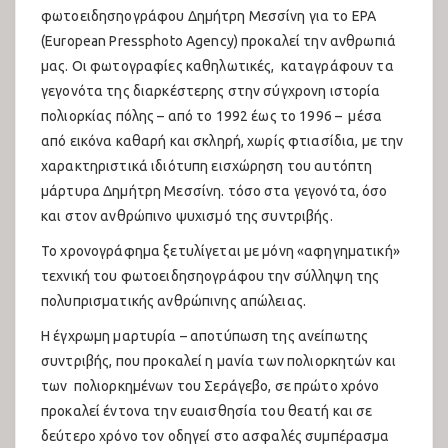
Εκθέσεις 2023
φωτοειδησηογράφου Δημήτρη Μεσσίνη για το EPA
(European Pressphoto Agency) προκαλεί την ανθρωπιά
Παιδότοπος 2023
μας. Οι φωτογραφίες καθηλωτικές, καταγράφουν τα
γεγονότα της διαρκέστερης στην σύγχρονη ιστορία
25o Αντιρατσιστικό Φεστιβάλ
πολιορκίας πόλης – από το 1992 έως το 1996 – μέσα
Συζητήσεις 2024
από εικόνα καθαρή και σκληρή, χωρίς φτιασίδια, με την
χαρακτηριστικά ιδιότυπη εισχώρηση του αυτόπτη
Πολιτιστικό 2024
μάρτυρα Δημήτρη Μεσσίνη. τόσο στα γεγονότα, όσο
και στον ανθρώπινο ψυχισμό της συντριβής.
Εκθέσεις 2024
Το χρονογράφημα ξετυλίγεται με μόνη «αφηγηματική»
Παιδότοπος 2024
τεχνική του φωτοειδησηογράφου την σύλληψη της
πολυπρισματικής ανθρώπινης απώλειας.
Συναυλίες Ανατολικής Σκηνής 2024
Η έγχρωμη μαρτυρία – αποτύπωση της ανείπωτης
Συναυλίες Δυτικής Σκηνής 2024
συντριβής, που προκαλεί η μανία των πολιορκητών και
των πολιορκημένων του Σεράγεβο, σε πρώτο χρόνο
26ο Αντιρατσιστικό Φεστιβάλ
προκαλεί έντονα την ευαισθησία του θεατή και σε
Συναυλίες Δυτικής Σκηνής 2025
δεύτερο χρόνο τον οδηγεί στο ασφαλές συμπέρασμα