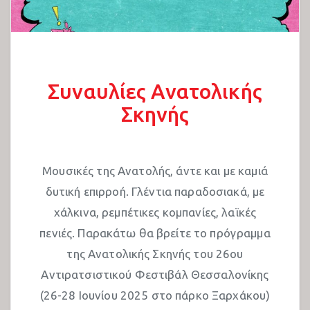
Συναυλίες Ανατολικής Σκηνής 2025
Συζητήσεις 2025
Πολιτιστικό 2025
Συναυλίες Ανατολικής
Σκηνής
Παιδότοπος 2025
Εκθέσεις 2025
Μουσικές της Ανατολής, άντε και με καμιά
Ελληνικα
δυτική επιρροή. Γλέντια παραδοσιακά, με
English
χάλκινα, ρεμπέτικες κομπανίες, λαϊκές
πενιές. Παρακάτω θα βρείτε το πρόγραμμα
فارسی
της Ανατολικής Σκηνής του 26ου
العربية
Αντιρατσιστικού Φεστιβάλ Θεσσαλονίκης
(26-28 Ιουνίου 2025 στο πάρκο Ξαρχάκου)
Kurdish