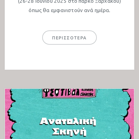
(26-28 Ιουνίου 2025 στο πάρκο Ξαρχάκου)
Εκθέσεις 2023
όπως θα εμφανιστούν ανά ημέρα.
Παιδότοπος 2023
25o Αντιρατσιστικό Φεστιβάλ
ΠΕΡΙΣΣΟΤΕΡΑ
Συζητήσεις 2024
Πολιτιστικό 2024
Εκθέσεις 2024
Παιδότοπος 2024
Συναυλίες Ανατολικής Σκηνής 2024
Συναυλίες Δυτικής Σκηνής 2024
26ο Αντιρατσιστικό Φεστιβάλ
Συναυλίες Δυτικής Σκηνής 2025