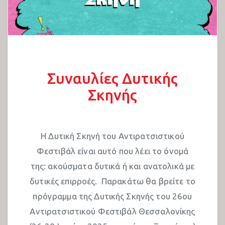
Συζητήσεις 2022
Συναυλίες
Συναυλίες Ανατολικής Σκηνής 2022
Συναυλίες Δυτικής Σκηνής 2022
Συναυλίες Δυτικής
Multilingual Posters –
Σκηνής
23AntiraFestThess
24o Αντιρατσιστικό Φεστιβάλ
Η Δυτική Σκηνή του Αντιρατσιστικού
Συζητήσεις 2023
Φεστιβάλ είναι αυτό που λέει το όνομά
Πολιτιστικό 2023
της: ακούσματα δυτικά ή και ανατολικά με
δυτικές επιρροές. Παρακάτω θα βρείτε το
Συναυλίες Δυτικής Σκηνής 2023
πρόγραμμα της Δυτικής Σκηνής του 26ου
Συναυλίες Ανατολικής Σκηνής 2023
Αντιρατσιστικού Φεστιβάλ Θεσσαλονίκης